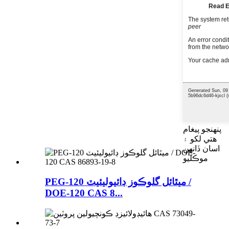
پنهنجو پيغام
هتي لکو ۽
اسان ڏانهن
موڪليو
PEG-120 ميٿائل گلوڪوز ڊائيوليئيٽ /
DOE-120 CAS 8...