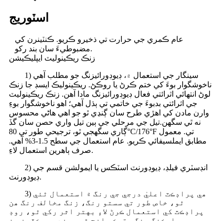
اسٽوريج
عام ڪمري جي حرارت تي ذخيرو ڪريو. ڪنٽينرن کي
مضبوطيءَ سان بند رکو.
زنڪ ريڪينوليٽ ايپليڪيشن
1) سينگار جي استعمال ۾، ڊيوڊورائيزنگ جو مطلب آهي
ناخوشگوار بوءَ کي ختم ڪرڻ يا روڪڻ. ريڪينوليڪ ايسڊ جا زنڪ
لوڻ انتهائي اثرائتي فعال ڊيوڊورائيزنگ مادا آهن. زنڪ ريڪينوليٽ
جي اثرائتي بدبوءَ جي خاتمي تي ٻڌل آهي؛ اهو ناخوشگوار بوءِ
وارن مادن کي اهڙي طرح سان ڳنڍي ٿو جو اهي هاڻي محسوس
نه ٿي سگهن.
تيل جي مرحلي جي ٻين تيل واري حصن سان گڏ
ڳاري سگهجي ٿو، ترجيحي طور تي 80°C/176°F تي. معمول
مطابق ايملسيفائي ڪريو. عام استعمال جي سطح 1.5-3% آهي.
صرف ٻاهرين استعمال لاءِ.
2) انڊسٽري فيلڊ، ڊيوڊورنٽ اسٽڪس يا ايمولشن قسم جي
ڊيوڊورنٽ.
3) هي پراڊڪٽ اعليٰ درجي جي رنگ ۾ استعمال ٿئي
ٿو، خاص طور تي سستو رنگ، زنگ مخالف رنگ هن
پراڊڪٽ کي استعمال ڪرڻ لاءِ بهتر اثر رکي ٿو، روڊ
مارڪنگ رنگ وڌيڪ واضح ٿي ويندو جيڪڏهن هن