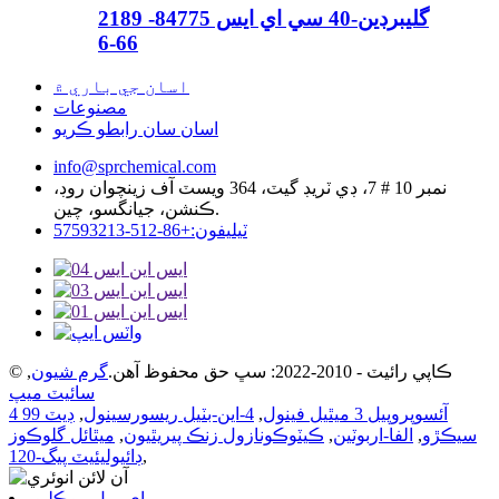
2189 گليبرڊين-40 سي اي ايس 84775-
66-6
اسان جي باري ۾
مصنوعات
اسان سان رابطو ڪريو
info@sprchemical.com
نمبر 10 # 7، ڊي ٽريڊ گيٽ، 364 ويسٽ آف زينچوان روڊ،
ڪنشن، جيانگسو، چين.
ٽيليفون:+86-512-57593213
© ڪاپي رائيٽ - 2010-2022: سڀ حق محفوظ آهن.
گرم شيون
,
سائيٽ ميپ
4 آئسوپروپيل 3 ميٿيل فينول
,
4-اين-بٽيل ريسورسينول
,
ڊيٽ 99
سيڪڙو
,
الفا-اربوٽين
,
ڪيٽوڪونازول زنڪ پيريٿيون
,
ميٿائل گلوڪوز
,
ڊائيوليئيٽ پيگ-120
اي ميل موڪليو