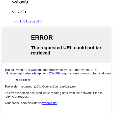
واٽس ايپ
واٽس ايپ
+86 13913262610