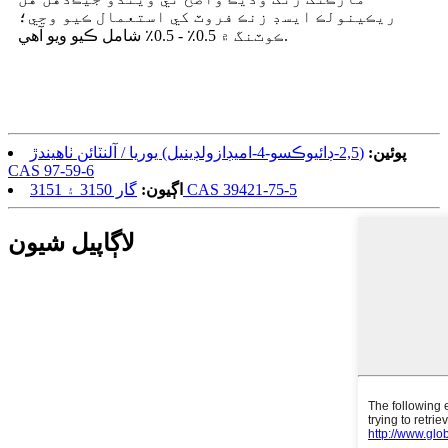
ريڪينولڪ ايسڊ زنڪ فروٽ کي استعمال ڪيو وڃي؛
ڪوٽنگ ۾ 0.5٪ - 0.5٪ شامل ڪيو ويو آهي.
پوئين:
(2,5-ڊائيوڪسو-4-اميڊازولڊينيل) يوريا / آلنٽائن ٺاهيندڙ
CAS 97-59-6
گار 3150 ۽ 3151 CAS 39421-75-5
اڳيون:
لاڳاپيل شيون