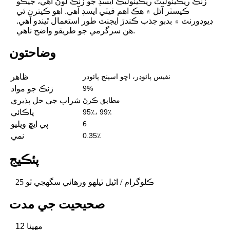
زنڪ ريڪينوليٽ ريڪينوليڪ ايسڊ جو زنڪ لوڻ آهي، جيڪو
ڪيسٽر آئل ۾ هڪ اهم فيٽي ايسڊ آهي. اهو ڪيترن ئي
ڊيوڊورنٽ ۾ بدبو جذب ڪندڙ ايجنٽ طور استعمال ٿيندو آهي.
هن سرگرمي جو طريقو واضح ناهي.
وضاحتون
نفيس پائوڊر، اڇو اسپنج پائوڊر
ظاهر
9%
زنڪ جو مواد
مطابق ڪرڻ
شراب جي حل پذيري
95٪، 99٪
پاڪائي
6
پي ايڇ ويليو
0.35٪
نمي
پئڪيج
25 ڪلوگرام / اڻيل ٿيلهو ورهائي سگهجي ٿو
صحيحيت جي مدت
12 مهينا