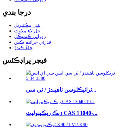
درجا بندي
اينٽي بيڪٽيريل
حل لاءِ ملاوٽ
روزاني ڪيميڪل
قدرتي جراثيم ڪش
بچاءُ ڪندڙ
فيچر پراڊڪٽس
ٽرائيڪلوسن ٺاهيندڙ / ٽي سي...
زنڪ ريڪينوليٽ CAS 13040-...