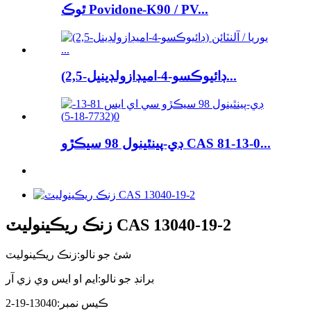
ٿوڪ Povidone-K90 / PV...
(2,5-ڊائيوڪسو-4-اميڊازولڊينيل...
ڊي-پينٿينول 98 سيڪڙو CAS 81-13-0...
زنڪ ريڪينوليٽ CAS 13040-19-2
شئ جو نالو:
زنڪ ريڪينوليٽ
برانڊ جو نالو:
ايم او ايس وي زي آر
ڪيس نمبر:
13040-19-2