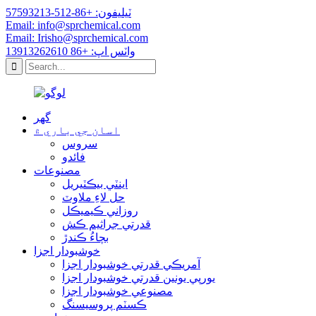
ٽيليفون: +86-512-57593213
Email: info@sprchemical.com
Email: Irisho@sprchemical.com
واٽس اپ: +86 13913262610
گھر
اسان جي باري ۾
سروس
فائدو
مصنوعات
اينٽي بيڪٽيريل
حل لاءِ ملاوٽ
روزاني ڪيميڪل
قدرتي جراثيم ڪش
بچاءُ ڪندڙ
خوشبودار اجزا
آمريڪي قدرتي خوشبودار اجزا
يورپي يونين قدرتي خوشبودار اجزا
مصنوعي خوشبودار اجزا
ڪسٽم پروسيسنگ