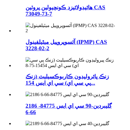
هائيڊولائيزڊ ڪونچيولين پروٽين CAS
73049-73-7
آئسوپروپيل ميٿيلفينول (IPMP) CAS
3228-02-2
زنڪ پائروليڊون ڪاربوڪسيليٽ (زنڪ
پي سي اي) سي اي ايس 154...
2186 گليبرڊين-90 سي اي ايس 84775-
66-6