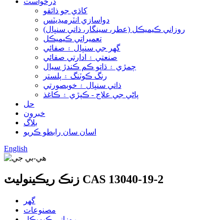
درخواست
کاڌي جو ذائقو
دواسازي انٽرميڊيٽس
روزاني ڪيميڪل (عطر، سينگار، ذاتي سنڀال)
تعميراتي ڪيميڪل
گھر جي سنڀال ۽ صفائي
صنعتي ۽ ادارتي صفائي
چمڙي ۽ ڌاتو ڪم ڪندڙ سيال
رنگ ڪوٽنگ ۽ پلستر
ذاتي سنڀال ۽ خوبصورتي
پاڻي جي علاج - ڪپڙي ۽ ڪاغذ
حل
خبرون
بلاگ
اسان سان رابطو ڪريو
English
زنڪ ريڪينوليٽ CAS 13040-19-2
گھر
مصنوعات
روزاني ڪيميڪل