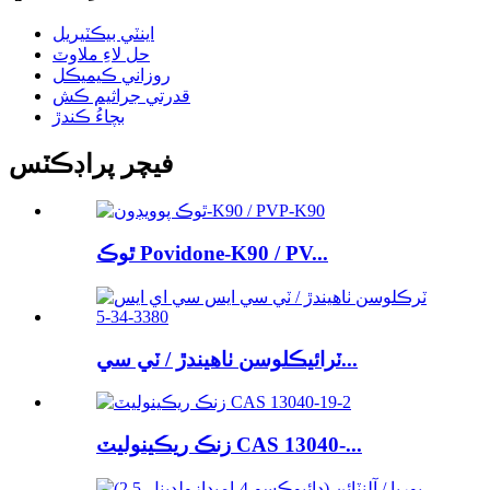
اينٽي بيڪٽيريل
حل لاءِ ملاوٽ
روزاني ڪيميڪل
قدرتي جراثيم ڪش
بچاءُ ڪندڙ
فيچر پراڊڪٽس
ٿوڪ Povidone-K90 / PV...
ٽرائيڪلوسن ٺاهيندڙ / ٽي سي...
زنڪ ريڪينوليٽ CAS 13040-...