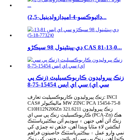
(2,5-ڊائيوڪسو-4-اميڊازولڊينيل...
ڊي-پينٿينول 98 سيڪڙو CAS 81-13-0...
زنڪ پيروليڊون ڪاربوڪسيليٽ (زنڪ پي
سي اي) سي اي ايس 15454-75-8
زنڪ پيروليڊون ڪاربوڪسيليٽ تعارف: INCI
CAS# ماليڪيولر MW ZINC PCA 15454-75-8
C10H12N206Zn 321.6211 زنڪ پيروليڊون
ڪاربوڪسيليٽ زنڪ پي سي اي (PCA-Zn) هڪ
زنڪ آئن آهي جنهن ۾ سوڊيم آئن بيڪٽيرياسٽٽڪ
ايڪشن لاءِ مٽايا ويندا آهن، جڏهن ته چمڙي کي
نمي وارو عمل ۽ بيڪٽيرياسٽٽڪ خاصيتون فراهم
ڪندا آهن. زنڪ پي سي اي پائوڊر، جنهن کي زنڪ