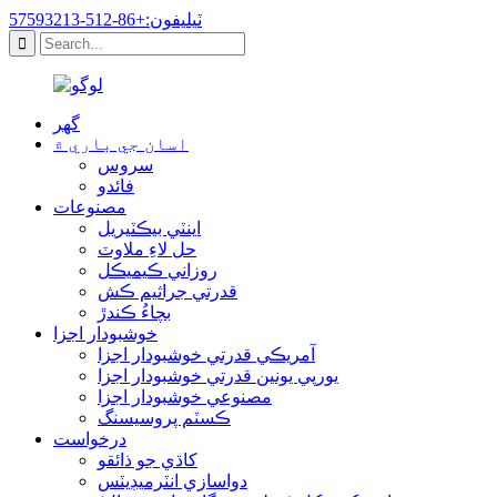
ٽيليفون:+86-512-57593213
گھر
اسان جي باري ۾
سروس
فائدو
مصنوعات
اينٽي بيڪٽيريل
حل لاءِ ملاوٽ
روزاني ڪيميڪل
قدرتي جراثيم ڪش
بچاءُ ڪندڙ
خوشبودار اجزا
آمريڪي قدرتي خوشبودار اجزا
يورپي يونين قدرتي خوشبودار اجزا
مصنوعي خوشبودار اجزا
ڪسٽم پروسيسنگ
درخواست
کاڌي جو ذائقو
دواسازي انٽرميڊيٽس