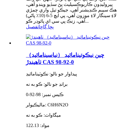
پيروليڊون ڪاربوڪسيليٽ پڻ سڏيو ويندو آهي،
هڪ سيبم ڪنڊيشنر آهي، جيڪو تيل واري چمڙي
لاءِ سينگار لاءِ موزون آهي، پي ايڇ 5-6 (10٪ پاڻي)
آهي، زنڪ پي سي اي پائوڊر ڪو...
پڇا ڳاڇا
تفصيل
چين نيڪوتينامائيڊ （نياسينامائيڊ）
ٺاهيندڙ CAS 98-92-0
پيداوار جو نالو: نڪوٽينامائيڊ
برانڊ جو نالو: ڪو به نه
ڪيس نمبر: 98-92-0
ماليڪيولر: C6H6N2O
ميگاواٽ: ڪو به نه
مواد: 122.13