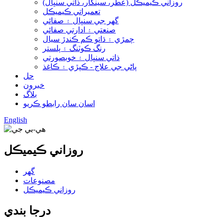
روزاني ڪيميڪل (عطر، سينگار، ذاتي سنڀال)
تعميراتي ڪيميڪل
گھر جي سنڀال ۽ صفائي
صنعتي ۽ ادارتي صفائي
چمڙي ۽ ڌاتو ڪم ڪندڙ سيال
رنگ ڪوٽنگ ۽ پلستر
ذاتي سنڀال ۽ خوبصورتي
پاڻي جي علاج - ڪپڙي ۽ ڪاغذ
حل
خبرون
بلاگ
اسان سان رابطو ڪريو
English
روزاني ڪيميڪل
گھر
مصنوعات
روزاني ڪيميڪل
درجا بندي