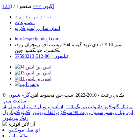
اڳيون >
>>
صفحو 1 / 3
3
2
1
اسان جي باري ۾
مصنوعات
اسان سان رابطو ڪريو
info@sprchemical.com
نمبر 10 # 7، ڊي ٽريڊ گيٽ، 364 ويسٽ آف زينچوان روڊ،
ڪنشن، جيانگسو، چين.
ٽيليفون:+86-512-57593213
© ڪاپي رائيٽ - 2010-2022: سڀ حق محفوظ آهن.
گرم شيون
,
سائيٽ ميپ
ميٿائل گلوڪوز ڊائيوليئيٽ پيگ-120
,
4 آئسوپروپيل 3 ميٿيل فينول
,
4-
اين-بٽيل ريسورسينول
,
ڊيٽ 99 سيڪڙو
,
الفا-اربوٽين
,
ڪيٽوڪونازول
,
زنڪ پيريٿيون
اي ميل موڪليو
واٽس اپ