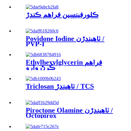
ڪلورفينسين فراهم ڪندڙ
Povidone Iodine ٺاهيندڙن /
PVP-I
Ethylhexylglycerin فراهم
ڪرڻ وارو
Triclosan ٺاهيندڙ / TCS
Piroctone Olamine ٺاهيندڙن /
Octopirox