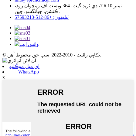
نمبر 10 # 7، ڊي ٽريڊ گيٽ، 364 ويسٽ آف زينچوان روڊ،
ڪنشن، جيانگسو، چين.
ٽيليفون: +86-512-57593213
© ڪاپي رائيٽ - 2010-2022: سڀ حق محفوظ آهن.
اي ميل موڪليو
WhatsApp
x