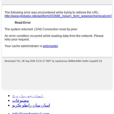
اسان جي باري ۾
مصنوعات
اسان سان رابطو ڪريو
info@sprchemical.com