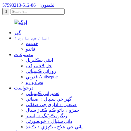
ٽيليفون: +86-512-57593213
گهر
اسان جي باري ۾
خدمت
فائدو
مصنوعات
اينٽي بيڪٽيريل
حل لاء مرکب
روزاني ڪيميائي
قدرتي Antiseptic
بچاءُ وارو
درخواست
تعميراتي ڪيميائي
گھر جي سنڀال ۽ صفائي
صنعتي ۽ اداري جي صفائي
چمڙو ۽ ڌاتو ڪم ڪندڙ سيال
رنگين ڪوٽنگ ۽ پلستر
ذاتي سنڀال ۽ خوبصورتي
پاڻي جي علاج - ڪپڙي ۽ ڪاغذ