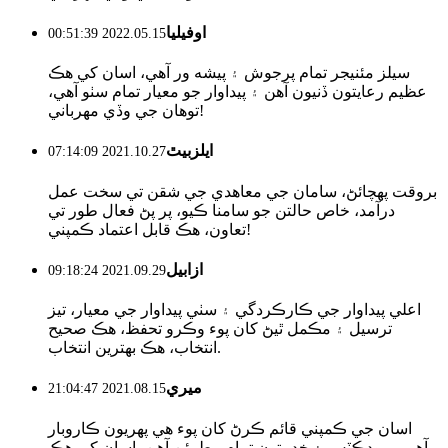
اوفيليا
2022.05.15 00:51:39
سيلز مئنيجر تمام پرجوش ۽ پيشه ور آهي، اسان کي هڪ
عظيم رعايتون ڏنيون آهن ۽ پيداوار جو معيار تمام سٺو آهي،
توهان جي وڏي مهرباني!
ايلزبيٿ
2021.10.27 07:14:09
بروقت پهچائڻ، سامان جي معاهدي جي شقن تي سخت عمل
درآمد، خاص حالتن جو سامنا ڪيو، پر پڻ فعال طور تي
تعاون، هڪ قابل اعتماد ڪمپني!
ازابيل
2021.09.29 09:18:24
اعلي پيداوار جي ڪارڪردگي ۽ سٺي پيداوار جي معيار، تيز
ترسيل ۽ مڪمل ٿيڻ کان پوء وڪرو تحفظ، هڪ صحيح
انتخاب، هڪ بهترين انتخاب.
ميري
2021.08.15 21:04:47
اسان جي ڪمپني قائم ڪرڻ کان پوء هي پهريون ڪاروبار
آهي، پروڊڪٽس ۽ خدمتون تمام مطمئن آهن، اسان کي هڪ