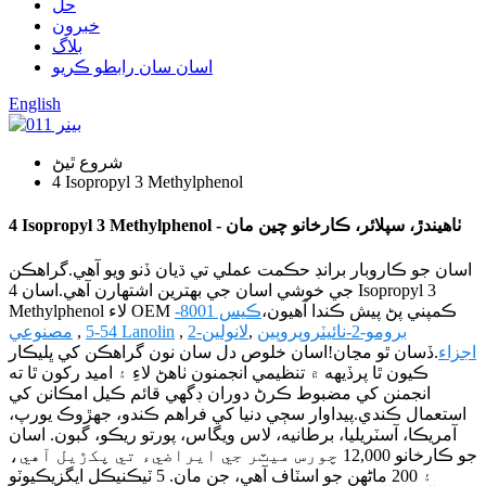
حل
خبرون
بلاگ
اسان سان رابطو ڪريو
English
شروع ٿيڻ
4 Isopropyl 3 Methylphenol
4 Isopropyl 3 Methylphenol - ٺاهيندڙ، سپلائر، ڪارخانو چين مان
اسان جو ڪاروبار برانڊ حڪمت عملي تي ڌيان ڏنو ويو آهي.گراهڪن
جي خوشي اسان جي بهترين اشتهارن آهي.اسان 4 Isopropyl 3
Methylphenol لاء OEM ڪمپني پڻ پيش ڪندا آهيون،
ڪيس 8001-
2-برومو-2-نائيٽروپروپين
,
لانولين
,
مصنوعي Lanolin
54-5
,
اجزاء
.ڏسان ٿو مڃان!اسان خلوص دل سان نون گراهڪن کي ڀليڪار
ڪيون ٿا پرڏيهه ۾ تنظيمي انجمنون ٺاهڻ لاءِ ۽ اميد رکون ٿا ته
انجمنن کي مضبوط ڪرڻ دوران ڊگهي قائم ڪيل امڪانن کي
استعمال ڪندي.پيداوار سڄي دنيا کي فراهم ڪندو، جهڙوڪ يورپ،
آمريڪا، آسٽريليا، برطانيه، لاس ويگاس، پورتو ريڪو، گبون. اسان
جو ڪارخانو 12,000 چورس ميٽر جي ايراضيء تي پکڙيل آهي،
۽ 200 ماڻهن جو اسٽاف آهي، جن مان. 5 ٽيڪنيڪل ايگزيڪيوٽو