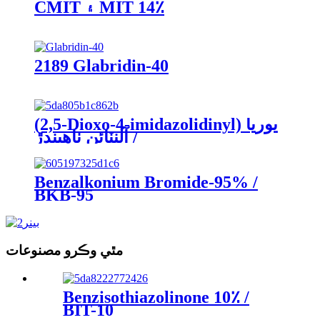
CMIT ۽ MIT 14٪
2189 Glabridin-40
(2,5-Dioxo-4-imidazolidinyl) يوريا
/ آلنٽائن ٺاهيندڙ
Benzalkonium Bromide-95% /
BKB-95
مٿي وڪرو مصنوعات
Benzisothiazolinone 10٪ /
BIT-10