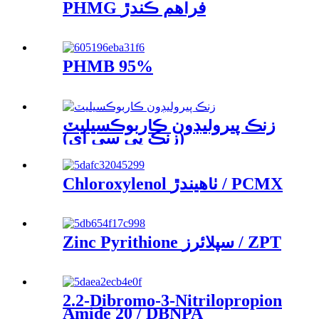
PHMG فراهم ڪندڙ
PHMB 95%
زنڪ پيروليڊون ڪاربوڪسيليٽ
(زنڪ پي سي اي)
Chloroxylenol ٺاهيندڙ / PCMX
Zinc Pyrithione سپلائرز / ZPT
2.2-Dibromo-3-Nitrilopropion
Amide 20 / DBNPA