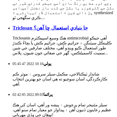
وڃي ٿو، هڪ بي رنگ مائع آهي جيڪو قدرتي طور تي
مکڻ جي گلوڪوز، يا مکڻ جي کنڊ مان نڪتل آهي.اهو
پڻ ذاتي شين ۾ استعمال لاء ليبارٽري ۾ synthesized
ڪري سگهجي ٿو....
Triclosan جا بنيادي استعمال ڇا آهن؟
Triclosanis هڪ وسيع اسپيڪٽرم antimicrobial آهي جيڪو
ڪلينڪل سيٽنگن ۾ جراثيم ڪش، جراثيم ڪش يا بچاءُ ڪندڙ
طور استعمال ڪيو ويندو آهي، مختلف صارفين جي شين
سميت کاسمیٹڪس، گھر جي صفائي جون شيون، پلاس...
پولي
2022.10.10 05:45:47
شاندار ٽيڪنالاجي، مڪمل-سيلز سروس ۽ موثر ڪم
ڪارڪردگي، اسان سوچيو ته هي اسان جو بهترين انتخاب
آهي.
پرائما
2022.09.03 02:42:05
سيلز مئنيجر تمام پرجوش ۽ پيشه ور آهي، اسان کي هڪ
عظيم رعايتون ڏنيون آهن ۽ پيداوار جو معيار تمام سٺو آهي،
توهان جي وڏي مهرباني!