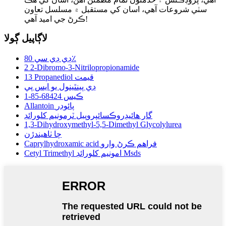
سٺي شروعات آهي، اسان کي مستقبل ۾ مسلسل تعاون
ڪرڻ جي اميد آهي!
لاڳاپيل ڳولا
ڊي ڊي سي 80٪
2 2-Dibromo-3-Nitrilopropionamide
13 Propanediol قيمت
ڊي پينٿينول يو ايس پي
ڪيس 68424-85-1
Allantoin پائوڊر
گار هائيڊروڪسائپروپيل ٽرمونيم کلورائڊ
1,3-Dihydroxymethyl-5,5-Dimethyl Glycolylurea
چا ٺاهيندڙن
Caprylhydroxamic acid فراهم ڪرڻ وارو
Cetyl Trimethyl امونيم کلورائڊ Msds