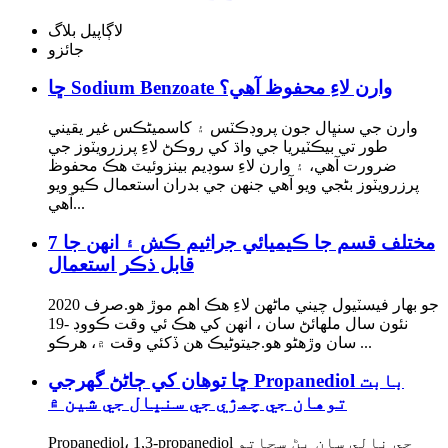
لاڳاپيل بلاگ
جائزو
ڇا Sodium Benzoate وارن لاءِ محفوظ آهي؟
وارن جي سنڀال جون پروڊڪٽس ۽ کاسمیٹڪس غير يقيني
طور تي بيڪٽيريا جي واڌ کي روڪڻ لاءِ پرزرويٽوز جي
ضرورت آهي، ۽ وارن لاءِ سوڊيم بينزوئيٽ هڪ محفوظ
پرزرويٽوز بڻجي ويو آهي جنهن جي بدران استعمال ڪيو ويو
آهي...
7 مختلف قسم جا ڪيميائي جراثيم ڪش ۽ انهن جا
قابل ذڪر استعمال
2020 جو بهار فيسٽيول چيني ماڻهن لاءِ هڪ اهم موڙ هو.صرف
نئون سال ملهائڻ سان ، انهن کي هڪ ئي وقت ڪووڊ -19
سان وڙهڻو هو.جيتوڻيڪ هن ڏکئي وقت ۾، هرڪو ...
ڇا توهان کي ڄاڻڻ گهرجي Propanediol بابت
توهان جي چمڙي جي سنڀال جي شين ۾
Propanediol، 1,3-propanediol جي نالي سان پڻ سڃاتو