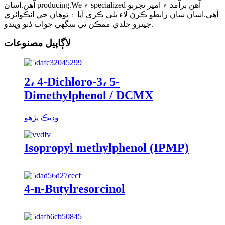
آهن.اسان producing.We ۾ specialized آهن برآمد ۾ امير تجربو
آهي.اسان سان رابطو ڪرڻ لاء ڀلي ڪري آيا ۽ توهان جي انڪوائري
جيترو جلدي ممڪن ٿي سگهي جواب ڏنو ويندو.
لاڳاپيل مصنوعات
2، 4-Dichloro-3، 5-
Dimethylphenol / DCMX
وڌيڪ پڙهو
Isopropyl methylphenol (IPMP)
4-n-Butylresorcinol