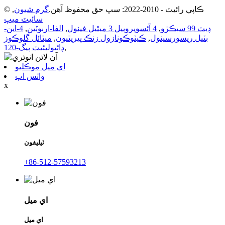
© ڪاپي رائيٽ - 2010-2022: سڀ حق محفوظ آهن.
گرم شيون
,
سائيٽ ميپ
ڊيٽ 99 سيڪڙو
,
4 آئسوپروپيل 3 ميٿيل فينول
,
الفا-اربوٽين
,
4-اين-
بٽيل ريسورسينول
,
ڪيٽوڪونازول زنڪ پيريٿيون
,
ميٿائل گلوڪوز
,
ڊائيوليئيٽ پيگ-120
اي ميل موڪليو
واٽس اپ
x
فون
ٽيليفون
+86-512-57593213
اي ميل
اي ميل