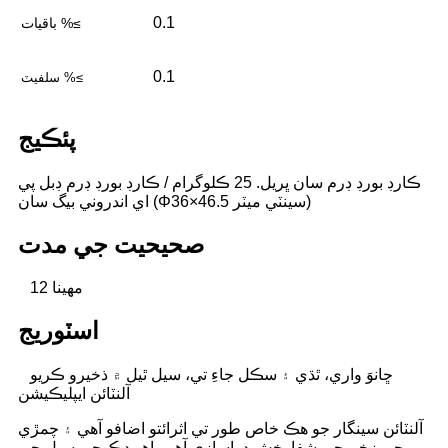
0.1
باقيات %≤
0.1
سلفيٽ %≤
پئڪيج
ڪارڊ بورڊ ڊرم سان ڀريل. 25 ڪلوگرام / ڪارڊ بورڊ ڊرم ڊبل پي
اي اندروني بيگ سان (Φ36×46.5 سينٽي ميٽر)
صحيحيت جي مدت
12 مهينا
اسٽوريج
ڇانوَ واري، ٿڌي ۽ سڪل جاءِ تي، سيل ٿيل ۾ ذخيرو ڪريو
آلنٽائن ايپليڪيشن
آلنٽائن سينگار جو هڪ خاص طور تي اثرائتو اضافو آهي ۽ چمڙي
جي زخم جي شفا بخش دواسازي آهي. اهو ڍڪ جي سيل جي