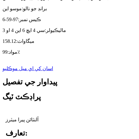
برانڊ جو نالو:
موسو اين
ڪيس نمبر:
97-59-6
ماليڪيولر:
سي 4 ايڇ 6 اين 4 او 3
ميگاواٽ:
158.12
99٪
مواد:
اسان کي اي ميل موڪليو
پيداوار جي تفصيل
پراڊڪٽ ٽيگ
آلنٽائن پيرا ميٽرز
تعارف: