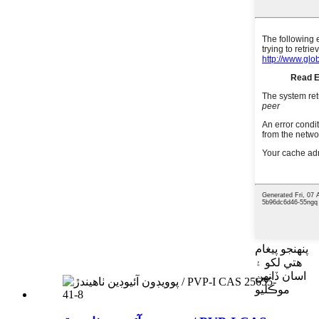
پنهنجو پيغام
هتي لکو ۽
اسان ڏانهن
موڪليو