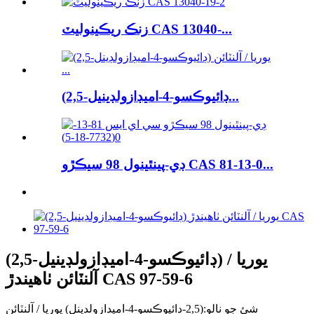
زنڪ ريڪينوليٽ CAS 13040-...
(2,5-ڊائيوڪسو-4-اميڊازولڊينيل...
ڊي-پينٿينول 98 سيڪڙو CAS 81-13-0...
(2,5-ڊائيوڪسو-4-اميڊازولڊينيل) يوريا /
آلنٽائن ٺاهيندڙ CAS 97-59-6
شئ جو نالو:
(2,5-ڊائيوڪسو-4-اميڊازولڊينل) يوريا / آلنٽائن