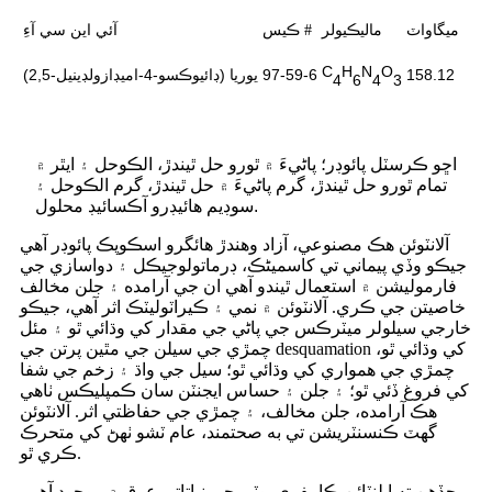
ميگاواٽ
ماليڪيولر
ڪيس #
آئي اين سي آءِ
C
H
N
O
158.12
97-59-6
(2,5-ڊائيوڪسو-4-اميڊازولڊينيل) يوريا
4
6
4
3
اڇو ڪرسٽل پائوڊر؛ پاڻيءَ ۾ ٿورو حل ٿيندڙ، الڪوحل ۽ ايٿر ۾
تمام ٿورو حل ٿيندڙ، گرم پاڻيءَ ۾ حل ٿيندڙ، گرم الڪوحل ۽
سوڊيم هائيڊرو آڪسائيڊ محلول.
آلانٽوئن هڪ مصنوعي، آزاد وهندڙ هائگرو اسڪوپڪ پائوڊر آهي
جيڪو وڏي پيماني تي کاسمیٹڪ، ڊرماتولوجيڪل ۽ دواسازي جي
فارموليشن ۾ استعمال ٿيندو آهي ان جي آرامده ۽ جلن مخالف
خاصيتن جي ڪري. آلانٽوئن ۾ نمي ۽ ڪيراٽوليٽڪ اثر آهي، جيڪو
خارجي سيلولر ميٽرڪس جي پاڻي جي مقدار کي وڌائي ٿو ۽ مئل
چمڙي جي سيلن جي مٿين پرتن جي desquamation کي وڌائي ٿو،
چمڙي جي همواري کي وڌائي ٿو؛ سيل جي واڌ ۽ زخم جي شفا
کي فروغ ڏئي ٿو؛ ۽ جلن ۽ حساس ايجنٽن سان ڪمپليڪس ٺاهي
هڪ آرامده، جلن مخالف، ۽ چمڙي جي حفاظتي اثر. آلانٽوئن
گهٽ ڪنسنٽريشن تي به صحتمند، عام ٽشو ٺهڻ کي متحرڪ
ڪري ٿو.
جڏهن ته ايلنٽائن ڪامفري ٻوٽي جي نباتاتي عرق ۾ موجود آهي،