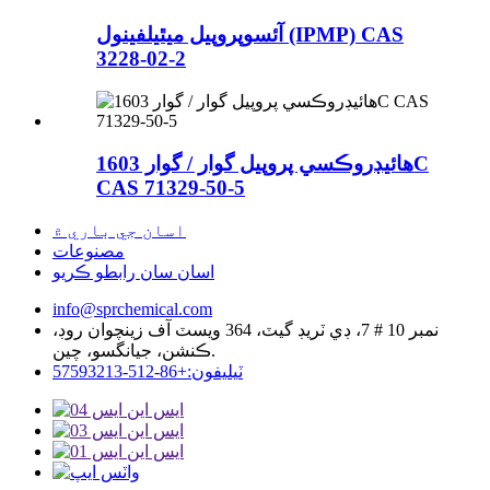
آئسوپروپيل ميٿيلفينول (IPMP) CAS
3228-02-2
هائيڊروڪسي پروپيل گوار / گوار 1603C
CAS 71329-50-5
اسان جي باري ۾
مصنوعات
اسان سان رابطو ڪريو
info@sprchemical.com
نمبر 10 # 7، ڊي ٽريڊ گيٽ، 364 ويسٽ آف زينچوان روڊ،
ڪنشن، جيانگسو، چين.
ٽيليفون:+86-512-57593213