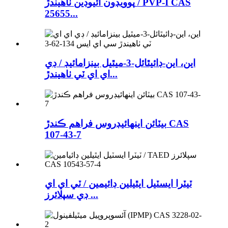
پوويڊون آئيوڊين ٺاهيندڙ / PVP-I CAS
25655...
اين، اين-ڊائيٿائل-3-ميٿيل بينزامائيڊ / ڊي
اي اي ٽي ٺاهيندڙ...
بيٽائن اينهائيڊروس فراهم ڪندڙ CAS
107-43-7
ٽيٽرا ايسٽيل ايٿيلين ڊائيمين / ٽي اي اي
ڊي سپلائرز ...