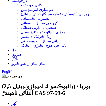
درخواست
کاڌي جو ذائقو
دواسازي انٽرميڊيٽس
روزاني ڪيميڪل (عطر، سينگار، ذاتي سنڀال)
تعميراتي ڪيميڪل
گھر جي سنڀال ۽ صفائي
صنعتي ۽ ادارتي صفائي
چمڙي ۽ ڌاتو ڪم ڪندڙ سيال
رنگ ڪوٽنگ ۽ پلستر
ذاتي سنڀال ۽ خوبصورتي
پاڻي جي علاج - ڪپڙي ۽ ڪاغذ
حل
خبرون
بلاگ
اسان سان رابطو ڪريو
English
(2,5-ڊائيوڪسو-4-اميڊازولڊينيل) يوريا /
آلنٽائن ٺاهيندڙ CAS 97-59-6
گھر