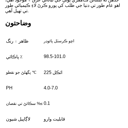
اهو عام طور تي دنيا جي طلب کي پورو ڪرڻ لاءِ ڪيميائي طور
تي ٺهيل آهي.
وضاحتون
اڇو ڪرسٽل پائوڊر
ظاهر ۽ رنگ
98.5-101.0
پاڪائي ٪
اٽڪل 225
پگھلڻ جو نقطو ℃
PH
4.0-7.0
0.1
سڪائڻ تي نقصان %≤
قابليت وارو
لاڳاپيل شيون