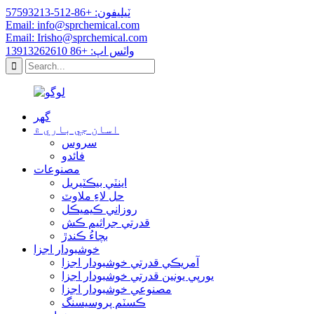
ٽيليفون: +86-512-57593213
Email: info@sprchemical.com
Email: Irisho@sprchemical.com
واٽس اپ: +86 13913262610
گھر
اسان جي باري ۾
سروس
فائدو
مصنوعات
اينٽي بيڪٽيريل
حل لاءِ ملاوٽ
روزاني ڪيميڪل
قدرتي جراثيم ڪش
بچاءُ ڪندڙ
خوشبودار اجزا
آمريڪي قدرتي خوشبودار اجزا
يورپي يونين قدرتي خوشبودار اجزا
مصنوعي خوشبودار اجزا
ڪسٽم پروسيسنگ