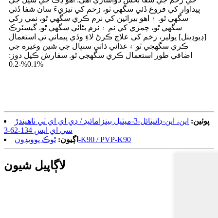
پيداوار کي فروغ ڏئي سگهي ٿو، زخم کي تيزيءَ سان شفا ڏئي
سگهي ٿو. ۽ اهو بيراٽين کي نرم ڪري سگهي ٿو، نمي رکي
سگهي ٿو، چمڙي کي نم ۽ نرم بڻائي سگهي ٿو. گيسٽرڪ
[ڊيوڊينل] يولير، زخم کي علاج ڪرڻ لاءِ وڏي پيماني تي استعمال
ڪري سگهجي ٿو ۽ غذائي ذاتي سنڀال جي شين وغيره جي
اضافي طور استعمال ڪري سگهجي ٿو. سفارش ڪيل دوز:
0.1%-0.2%
پوئين:
اين، اين-ڊائيٿائل-3-ميٿيل بينزامائيڊ / ڊي اي اي ٽي ٺاهيندڙ
سي اي ايس 134-62-3
ٿوڪ پوويڊون-K90 / PVP-K90
اڳيون:
لاڳاپيل شيون