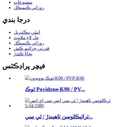
مصنوعات
روزاني ڪيميڪل
درجا بندي
اينٽي بيڪٽيريل
حل لاءِ ملاوٽ
روزاني ڪيميڪل
قدرتي جراثيم ڪش
بچاءُ ڪندڙ
فيچر پراڊڪٽس
ٿوڪ Povidone-K90 / PV...
ٽرائيڪلوسن ٺاهيندڙ / ٽي سي...