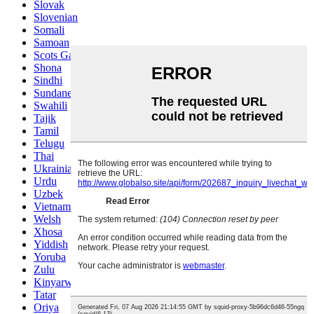
Slovak
Slovenian
Somali
Samoan
Scots Gaelic
Shona
Sindhi
Sundanese
Swahili
Tajik
Tamil
Telugu
Thai
Ukrainian
Urdu
Uzbek
Vietnamese
Welsh
Xhosa
Yiddish
Yoruba
Zulu
Kinyarwanda
Tatar
Oriya