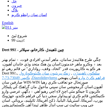
حل
خبرون
بلاگ
اسان سان رابطو ڪريو
English
شروع ٿيڻ
ڊيٽ 99٪
Deet 99٪ - چين ٺاهيندڙ، ڪارخانو، سپلائر
چڱي طرح هلائيندڙ سامان، ماهر آمدني افرادي قوت، ۽ تمام بهتر
بعد ۾ وڪرو ماهر خدمتون؛اسان پڻ هڪ متحد وڏي خاندان آهيون،
هر ڪو به ڪارپوريٽ قدر "اتحاد، وقف، رواداري" تي قائم رهي ٿو
سلڪون ٺاهيندڙن
,
زنڪ پيريٿيون سان ڪيٽوڪونازول
,
Deet 99٪،
Diazolidinylurea فراهم ڪرڻ وارو
.اسان پنهنجي
,
ڪيس 73049-73-7
صارفين سان WIN-WIN صورتحال جو تعاقب ڪري رهيا
آهيون.اسان گرمجوشي سان سڀني ماحول مان گراهڪ کي ڀليڪار
ڪريون ٿا جيڪو مٿي اچڻ لاءِ اچي رهيو آهي ۽ ڊگهي عرصي وارو
ڪنيڪشن قائم ڪري ٿو.پيداوار سڄي دنيا کي فراهم ڪندو، جهڙوڪ
يورپ، آمريڪا، آسٽريليا، البانيا، ڏکڻ آفريڪا، ٿائيلينڊ، برونائي. اسان
جي ويب سائيٽ تي سڀ انداز ظاهر ٿيندا آهن ڪسٽمائيزيشن