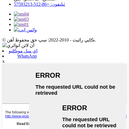
ٽيليفون: +86-512-57593213
© ڪاپي رائيٽ - 2010-2022: سڀ حق محفوظ آهن.
اي ميل موڪليو
WhatsApp
x