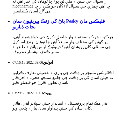
سنڀال جي شين ۾ ملي ٿو، پوء ڇا توهان کي خبر آهي ته
nicotinamide ڇا آهي چمڙي جي سنڀال لاءِ؟ان جو ڪردار ڇا
آهي؟اڄ اسان ڪنداسين ...
پاڻ کي زنڪ پيريٿيون سان Pesky فليڪس مان
نجات ڏياريو
هرڪو ۽ هرڪو صحتمند وار حاصل ڪرڻ جي خواهشمند آهي،
پر گهڻن کي مختلف وار مسئلا آهن.ڇا توهان ٻرندڙ اسڪيل
جي مسئلي کان پريشان آهيو؟جيتوڻيڪ لباس پائڻ ۽ ظاهر ۾
متاثر ڪندڙ، بيشمار ڊنڊروف ...
ايولين
2022.09.06 07:16:18
اڪائونٽس مئنيجر پراڊڪٽ جي باري ۾ تفصيلي تعارف ڪرايو،
ته جيئن اسان کي پراڊڪٽ جي جامع سمجھ هجي، ۽ آخرڪار
اسان تعاون ڪرڻ جو فيصلو ڪيو.
پوپٽ
2022.06.03 03:29:35
هي هڪ تمام پروفيشنل ۽ ايماندار چيني سپلائر آهي، هاڻي
کان اسان کي چيني پيداوار سان پيار ۾ پئجي ويو.