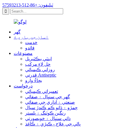
ٽيليفون: +86-512-57593213
گهر
اسان جي باري ۾
خدمت
فائدو
مصنوعات
اينٽي بيڪٽيريل
حل لاء مرکب
روزاني ڪيميائي
قدرتي Antiseptic
بچاءُ وارو
درخواست
تعميراتي ڪيميائي
گھر جي سنڀال ۽ صفائي
صنعتي ۽ اداري جي صفائي
چمڙو ۽ ڌاتو ڪم ڪندڙ سيال
رنگين ڪوٽنگ ۽ پلستر
ذاتي سنڀال ۽ خوبصورتي
پاڻي جي علاج - ڪپڙي ۽ ڪاغذ