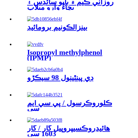
روزاني ڪيم ۾ بايو سائڊس ۽
بچاءُ وارو ميلاپ
بينزالڪونيم برومائيڊ
Isopropyl methylphenol
(IPMP)
ڊي پينٿينول 98 سيڪڙو
ڪلوروڪرسول / پي سي ايم
سي
هائيڊروڪسيپروپيل گار / گار
1603 سي