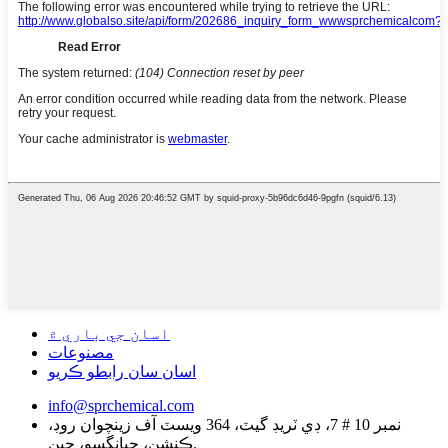
اسان جي باري ۾
مصنوعات
اسان سان رابطو ڪريو
info@sprchemical.com
نمبر 10 # 7، ڊي ٽريڊ گيٽ، 364 ويسٽ آف زينچوان روڊ،
ڪنشن، جيانگسو، چين.