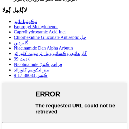
لاڳاپيل ڳولا
نيڪوتينامائيڊ
Isopropyl Methylphenol
Caprylhydroxamic Acid Inci
Chlorhexidine Gluconate Antiseptic حل
گلبرڊين
Niacinamide Dan Alpha Arbutin
گار هائيڊروڪسائپروپيل ٽرمونيم کلورائڊ
ڊيٽ 99٪
Nicotinamide فراهم ڪندڙ
بينزالڪونيم کلورائڊ
ڪيس 38083-17-9