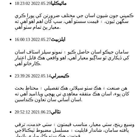
مائيڪليا
2022.05.29 18:23:02
ڪمپني جون شيون اسان جي مختلف ضرورتن کي پورا ڪري
سگهن ٿيون، ۽ قيمت سستو آهي، سڀ کان اهم اهو آهي ته
معيار پڻ تمام سٺو آهي.
ايلزبيٿ
2022.05.27 16:00:13
سامان جيڪو اسان حاصل ڪيو ۽ نمونو سيلز اسٽاف اسان
کي ڏيکاري ٿو ساڳيو معيار آهي، اهو واقعي هڪ قابل اعتبار
ڪارخانو آهي.
ڪيمبرلي
2022.05.14 23:39:26
هن صنعت ۾ هڪ سٺو سپلائر، هڪ تفصيلي ۽ محتاط بحث
کان پوء، اسان هڪ متفقه معاهدي تي پهچي ويا.اميد آهي ته
اسان آساني سان تعاون ڪنداسين.
نٽالي
2021.06.23 20:52:12
وسيع رينج، سٺي معيار، مناسب قيمتون ۽ سٺي خدمت، ترقي
يافته سامان، شاندار قابليت ۽ مسلسل مضبوط ٽيڪنالاجي
قوتون، هڪ سٺو ڪاروباري ڀائيوار.