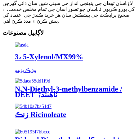
لاءِ.اسان توهان جي پنهنجي انداز جي سڀني شين سان ذاتي گهرجن
کي پورو ڪريون ٿا.اسان جو تصور اسان جي تمام مخلص خدمت، ۽
صحيح پراڊڪٽ جي پيشڪش سان هر خريد ڪندڙ جي اعتماد کي
پيش ڪرڻ ۾ مدد ڪرڻ آهي.
لاڳاپيل مصنوعات
3، 5-Xylenol/MX99%
وڌيڪ پڙهو
N,N-Diethyl-3-methylbenzamide /
DEET ٺاھيندڙ
زنڪ Ricinoleate