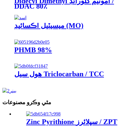
Didecyl Dimethyl امونيم کلورائڊ /
DDAC 80٪
ميسيٽيل آڪسائيڊ (MO)
PHMB 98%
هول سيل Triclocarban / TCC
مٿي وڪرو مصنوعات
Zinc Pyrithione سپلائرز / ZPT