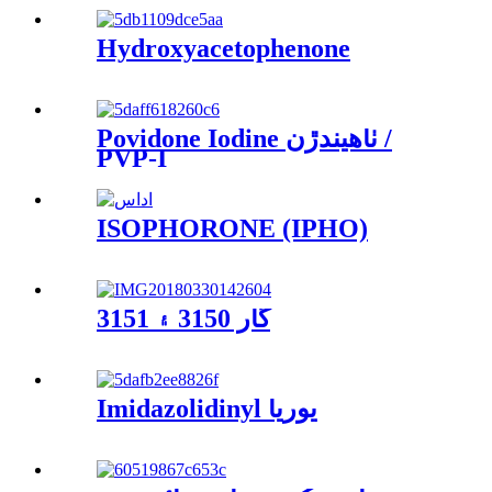
Hydroxyacetophenone
Povidone Iodine ٺاهيندڙن /
PVP-I
ISOPHORONE (IPHO)
گار 3150 ۽ 3151
Imidazolidinyl يوريا