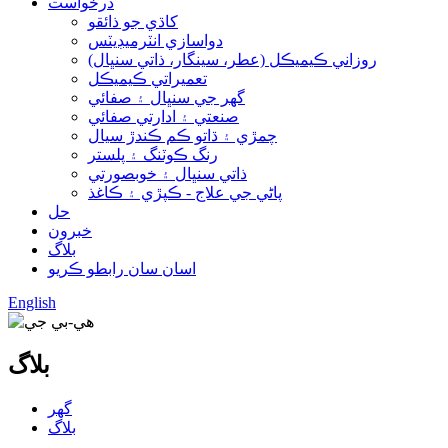
درخواست
کاڌي جو ذائقو
دواسازي انٽرميڊيٽس
روزاني ڪيميڪل (عطر، سينگار، ذاتي سنڀال)
تعميراتي ڪيميڪل
گھر جي سنڀال ۽ صفائي
صنعتي ۽ ادارتي صفائي
چمڙي ۽ ڌاتو ڪم ڪندڙ سيال
رنگ ڪوٽنگ ۽ پلستر
ذاتي سنڀال ۽ خوبصورتي
پاڻي جي علاج - ڪپڙي ۽ ڪاغذ
حل
خبرون
بلاگ
اسان سان رابطو ڪريو
English
بلاگ
گھر
بلاگ