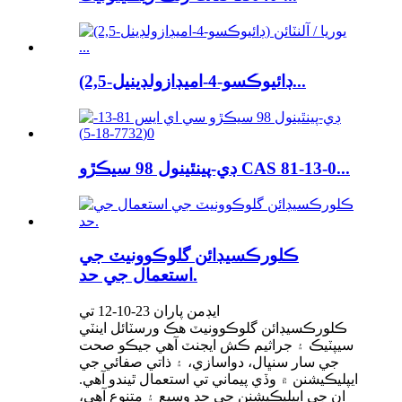
(2,5-ڊائيوڪسو-4-اميڊازولڊينيل...
ڊي-پينٿينول 98 سيڪڙو CAS 81-13-0...
ڪلورڪسيڊائن گلوڪوونيٽ جي
استعمال جي حد.
ايڊمن پاران 23-10-12 تي
ڪلورڪسيڊائن گلوڪوونيٽ هڪ ورسٽائل اينٽي
سيپٽيڪ ۽ جراثيم ڪش ايجنٽ آهي جيڪو صحت
جي سار سنڀال، دواسازي، ۽ ذاتي صفائي جي
ايپليڪيشنن ۾ وڏي پيماني تي استعمال ٿيندو آهي.
ان جي ايپليڪيشنن جي حد وسيع ۽ متنوع آهي،