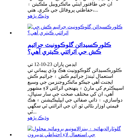
ان جي طاقتور اينٽي مائڪروبيل ملڪيتن ۽
حفاظتي پروفائل جي ڪري. هتي،...
وڌيڪ پڙهو
ڪلورڪسيڊائن گلوڪوونيٽ جراثيم
ڪش جي اثرائتي ڪيتري آهي؟
ايڊمن پاران 23-10-12 تي
ڪلورڪسيڊائن گلوڪوونيٽ هڪ وڏي پيماني تي
استعمال ٿيندڙ جراثيم ڪش ۽ جراثيم ڪش
ايجنٽ آهي جيڪو مائڪروجنزمن جي وسيع
اسپيڪٽرم کي مارڻ ۾ پنهنجي اثرائتي لاءِ مشهور
آهي، ان کي مختلف صحت جي سار سنڀال،
دواسازي، ۽ ذاتي صفائي جي ايپليڪيشنن ۾ هڪ
قيمتي اوزار بڻائي ٿو. ان جي اثرائتي ٿي سگهي
ٿي...
وڌيڪ پڙهو