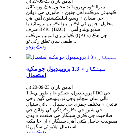
ايڊمن پاران 23-09-27 تي
بينزالڪونيم برومائيڊ محلول هڪ ورسٽائل
ڪيميائي مرڪب آهي جنهن ۾ جانورن جي دوائن
جي ميدان ۾ وسيع ايپليڪيشنون آهن. هي
محلول، جنهن کي اڪثر بينزالڪونيم برومائيڊ يا
صرف BZK（BZC） سڏيو ويندو آهي،
ڪواٽرنري امونيم مرڪب (QACs) جي هڪ
طبقي سان تعلق رکي ٿو...
وڌيڪ پڙهو
سينگار ۾ 1,3 پروپينڊيول جو مکيه
استعمال
ايڊمن پاران 23-09-20 تي
1,3-پروپينڊيول، جيڪو عام طور تي PDO جي
نالي سان سڃاتو وڃي ٿو، پنهنجي گھڻ رخي
فائدن ۽ مختلف چمڙي جي سنڀال ۽ ذاتي سنڀال
جي شين جي ڪارڪردگي کي وڌائڻ جي
صلاحيت جي ڪري سينگار جي صنعت ۾ وڏي
مقبوليت حاصل ڪئي آهي. سينگار ۾ ان جا مکيه
استعمال ايلابو ٿي سگهن ٿا...
وڌيڪ پڙهو