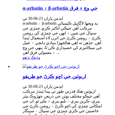
α-arbutin ۽ β-arbutin جي وچ ۾ فرق
ايڊمن پاران 23-08-30 تي
α-arbutin ۽ β-arbutin ٻه ويجها لاڳاپيل ڪيميائي
مرڪب آهن جيڪي اڪثر ڪري چمڙي جي
سنڀال جي شين ۾ انهن جي چمڙي کي روشن
ڪرڻ ۽ روشن ڪرڻ جي اثرن لاءِ استعمال ٿيندا
آهن. جڏهن ته اهي هڪجهڙا بنيادي ڍانچي ۽ عمل
جي ميڪانيزم کي حصيداري ڪن ٿا، ٻنهي جي وچ
۾ معمولي فرق آهن ...
وڌيڪ پڙهو
اربوٽين جي اڇو ڪرڻ جو طريقو
ايڊمن پاران 23-08-30 تي
اربوٽين هڪ قدرتي طور تي پيدا ٿيندڙ مرڪب
آهي جيڪو مختلف ٻوٽن جي ذريعن جهڙوڪ بيئر
بيري، ڪرين بيري ۽ بليو بيري ۾ ملي ٿو. ان جي
امڪاني چمڙي کي اڇو ڪرڻ ۽ روشن ڪرڻ جي
خاصيتن جي ڪري چمڙي جي سنڀال ۽ سينگار