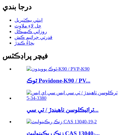
درجا بندي
اينٽي بيڪٽيريل
حل لاءِ ملاوٽ
روزاني ڪيميڪل
قدرتي جراثيم ڪش
بچاءُ ڪندڙ
فيچر پراڊڪٽس
ٿوڪ Povidone-K90 / PV...
ٽرائيڪلوسن ٺاهيندڙ / ٽي سي...
زنڪ ريڪينوليٽ CAS 13040-...