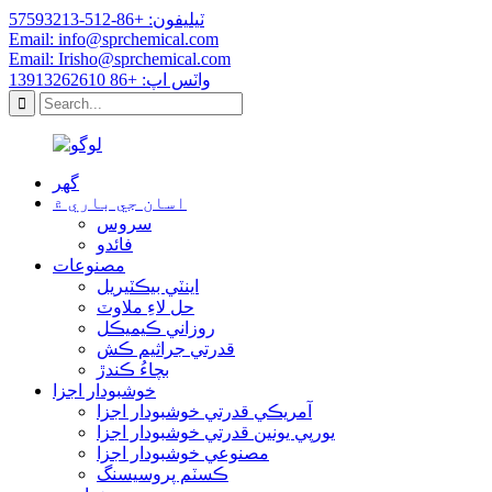
ٽيليفون: +86-512-57593213
Email: info@sprchemical.com
Email: Irisho@sprchemical.com
واٽس اپ: +86 13913262610
گھر
اسان جي باري ۾
سروس
فائدو
مصنوعات
اينٽي بيڪٽيريل
حل لاءِ ملاوٽ
روزاني ڪيميڪل
قدرتي جراثيم ڪش
بچاءُ ڪندڙ
خوشبودار اجزا
آمريڪي قدرتي خوشبودار اجزا
يورپي يونين قدرتي خوشبودار اجزا
مصنوعي خوشبودار اجزا
ڪسٽم پروسيسنگ