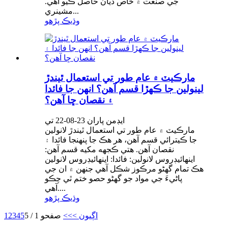
جي صنعت ۾ خاص ڌيان حاصل ڪيو آهي.
مشينري...
وڌيڪ پڙهو
مارڪيٽ ۾ عام طور تي استعمال ٿيندڙ
لينولين جا ڪهڙا قسم آهن؟ انهن جا فائدا
۽ نقصان ڇا آهن؟
ايڊمن پاران 23-08-22 تي
مارڪيٽ ۾ عام طور تي استعمال ٿيندڙ لانولين
جا ڪيترائي قسم آهن، هر هڪ جا پنهنجا فائدا ۽
نقصان آهن. هتي ڪجهه مکيه قسم آهن:
اينهائيڊروس لانولين: فائدا: اينهائيڊروس لانولين
هڪ تمام گهڻو مرڪوز شڪل آهي جنهن ۾ ان جي
پاڻيءَ جي مواد جو گهڻو حصو ختم ٿي چڪو
آهي....
وڌيڪ پڙهو
اڳيون >
>>
صفحو 1 / 5
5
4
3
2
1