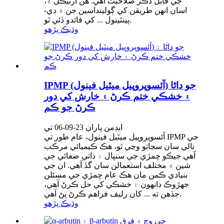
جي قابل ذڪر صلاحيت آهي. هن آرٽيڪل ۾،
اسان انهن طريقن کي ڳولينداسين جن ۾ ڊي-
پينٿينول ... کي فائدو ڏئي ٿو.
وڌيڪ پڙهو
IPMP (آئسوپروپيل ميٿيل فينول) جو داڻا
۽ خشڪي ختم ڪرڻ ۽ خارش کي دور
ڪرڻ جو ڪم
ايڊمن پاران 23-09-06 تي
آئسوپروپيل ميٿيل فينول، عام طور تي IPMP جي
نالي سان سڃاتو وڃي ٿو، هڪ ڪيميائي مرڪب
آهي جيڪو چمڙي جي سنڀال ۽ ذاتي صفائي جي
شين ۾ مختلف استعمالن سان گڏ آهي. ان جي
بنيادي ڪمن مان هڪ عام چمڙي جي مسئلن
جهڙوڪ دانهون ۽ خشڪي کي حل ڪرڻ آهي،
جڏهن ته ... کان رليف فراهم ڪرڻ پڻ آهي.
وڌيڪ پڙهو