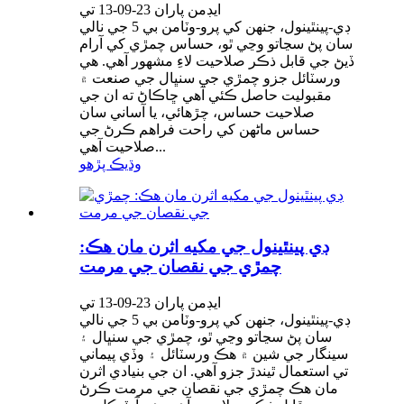
ايڊمن پاران 23-09-13 تي
ڊي-پينٿينول، جنهن کي پرو-وٽامن بي 5 جي نالي
سان پڻ سڃاتو وڃي ٿو، حساس چمڙي کي آرام
ڏيڻ جي قابل ذڪر صلاحيت لاءِ مشهور آهي. هي
ورسٽائل جزو چمڙي جي سنڀال جي صنعت ۾
مقبوليت حاصل ڪئي آهي ڇاڪاڻ ته ان جي
صلاحيت حساس، چڙهائي، يا آساني سان
حساس ماڻهن کي راحت فراهم ڪرڻ جي
صلاحيت آهي...
وڌيڪ پڙهو
ڊي پينٿينول جي مکيه اثرن مان هڪ:
چمڙي جي نقصان جي مرمت
ايڊمن پاران 23-09-13 تي
ڊي-پينٿينول، جنهن کي پرو-وٽامن بي 5 جي نالي
سان پڻ سڃاتو وڃي ٿو، چمڙي جي سنڀال ۽
سينگار جي شين ۾ هڪ ورسٽائل ۽ وڏي پيماني
تي استعمال ٿيندڙ جزو آهي. ان جي بنيادي اثرن
مان هڪ چمڙي جي نقصان جي مرمت ڪرڻ