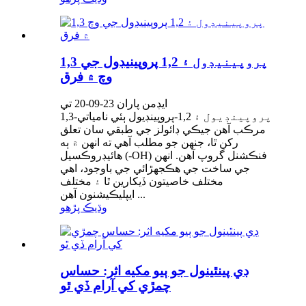
1,3 پروپينيڊول ۽ 1,2 پروپينيڊول جي
وچ ۾ فرق
ايڊمن پاران 23-09-20 تي
1,3-پروپينڊيول ۽ 1,2-پروپينڊيول ٻئي نامياتي
مرڪب آهن جيڪي ڊائولز جي طبقي سان تعلق
رکن ٿا، جنهن جو مطلب آهي ته انهن ۾ ٻه
هائيڊروڪسيل (-OH) فنڪشنل گروپ آهن. انهن
جي ساخت جي هڪجهڙائي جي باوجود، اهي
مختلف خاصيتون ڏيکارين ٿا ۽ مختلف
ايپليڪيشنون آهن ...
وڌيڪ پڙهو
ڊي پينٿينول جو ٻيو مکيه اثر: حساس
چمڙي کي آرام ڏي ٿو