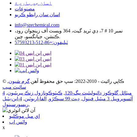
اسان جي باري ۾
مصنوعات
اسان سان رابطو ڪريو
info@sprchemical.com
نمبر 10 # 7، ڊي ٽريڊ گيٽ، 364 ويسٽ آف زينچوان روڊ،
ڪنشن، جيانگسو، چين.
ٽيليفون:+86-512-57593213
© ڪاپي رائيٽ - 2010-2022: سڀ حق محفوظ آهن.
گرم شيون
,
سائيٽ ميپ
ميٿائل گلوڪوز ڊائيوليئيٽ پيگ-120
,
ڪيٽوڪونازول زنڪ پيريٿيون
,
4
آئسوپروپيل 3 ميٿيل فينول
,
ڊيٽ 99 سيڪڙو
,
الفا-اربوٽين
,
4-اين-بٽيل
,
ريسورسينول
اي ميل موڪليو
واٽس اپ
x