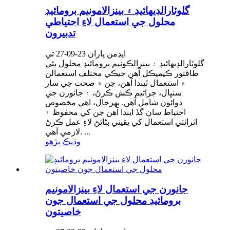
گلوٽارالڊيهائيڊ ۽ بينزالامونيم برومائيڊ
محلول جي استعمال لاءِ احتياطي
تدبيرون
ايڊمن پاران 23-09-27 تي
گلوٽارالڊيهائيڊ ۽ بينزالڪونيم برومائيڊ محلول ٻئي
طاقتور ڪيميڪل آهن جيڪي مختلف استعمالن
۾ استعمال ٿيندا آهن، جن ۾ صحت جي سار
سنڀال، جراثيم ڪش ڪرڻ، ۽ جانورن جي
دوائون شامل آهن. بهرحال، اهي مخصوص
احتياط سان گڏ ايندا آهن جن کي محفوظ ۽
اثرائتي استعمال کي يقيني بڻائڻ لاءِ عمل ڪرڻ
لازمي آهي. ...
وڌيڪ پڙهو
جانورن جي استعمال لاءِ بينزالامونيم
برومائيڊ محلول جي استعمال جون
خاصيتون